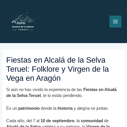
Ir
MAI
al
contenido
ME
Fiestas en Alcalá de la Selva
Teruel: Folklore y Virgen de la
Vega en Aragón
Si aún no has vivido la experiencia de las
Fiestas en Alcalá
de la Selva
Teruel
, te lo estás perdiendo.
Es un
patrimonio
donde la
historia
y alegría se juntan.
Cada año, del 7 al
10 de septiembre
, la
comunidad
de
Alcalá de la Selva
celebra a su patrona, la
Virgen de la